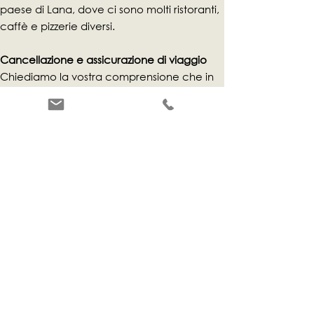
paese di Lana, dove ci sono molti ristoranti,
caffè e pizzerie diversi.
Cancellazione e assicurazione di viaggio
Chiediamo la vostra comprensione che in
caso di mancata presentazione o partenza
anticipata, dobbiamo addebitare parte dei
costi:
29-15 giorni prima dell'arrivo: 30% del prezzo
prenotato
14-7 giorni prima dell'arrivo: 50% del prezzo
prenotato
7-1 giorni prima dell'arrivo: 70% del prezzo
prenotato
Cancellazioni causa Covid-19: (info a
seguire):
In caso di avvisi di viaggio o restrizioni