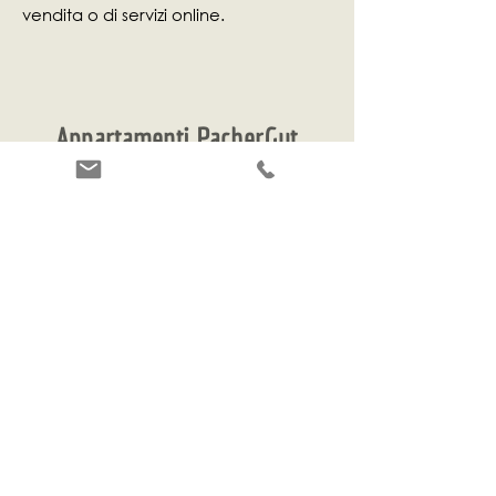
vendita o di servizi online.
Appartamenti PacherGut
Via Gegend 48, 39010 San
Pancrazio - Val d'Ultimo. Alto
Adige. Italia. |
Arrivo
|
Buono da
sapersi & prezzi