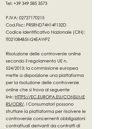
Tel:
+39 349 585 3573
P.IVA:
02727170215
Cod.Fisc: PRSRND74H14F132D
Codice Identificativo Nazionale (CIN):
IT021084B5M24EAWPZ
Risoluzione delle controversie online
secondo il regolamento UE n.
524/2013: la commissione europea
mette a disposizione una piattaforma
per la risoluzione delle controversie
online che si trova al seguente
link:
HTTPS://EC.EUROPA.EU/CONSUME
RS/ODR/
. I Consumatori possono
sfruttare la piattaforma per risolvere le
controversie concernenti obbligazioni
contrattuali derivanti da contratti di