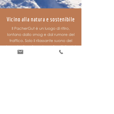
Vicino alla natura e sostenibile
Il PacherGut è un luogo di ritiro,
lontano dallo smog e dal rumore del
traffico. Solo il rilassante suono del
torrente, il profumo inconfondibile del
legno e il sole che illumina la stanza al
mattino.
Dormire bene